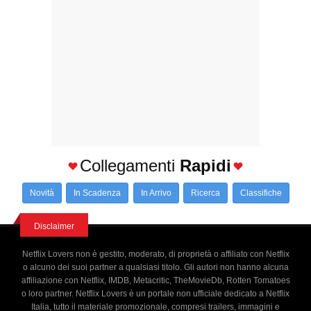
Collegamenti
Rapidi
Novità
In Scadenza
In Arrivo
Ricerca
Classifiche
Disclaimer
Netflix Lovers non è gestito, moderato, di proprietà o affiliato con Netflix
o alcuno dei suoi partner a qualsiasi titolo. Gli autori non hanno alcuna
affiliazione con Netflix, IMDB, Metacritic, TheMovieDb, Rotten Tomatoes
o loro partner. Netflix Lovers è un portale non ufficiale dedicato a Netflix
Italia, tutto il materiale promozionale, compresi trailers, immagini e