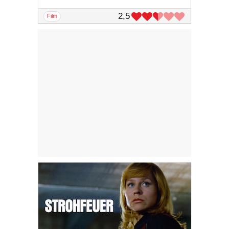
2,5
film