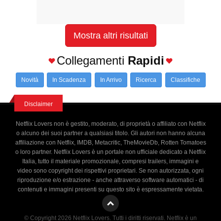
Mostra altri risultati
Collegamenti
Rapidi
Novità
In Scadenza
In Arrivo
Ricerca
Classifiche
Disclaimer
Netflix Lovers non è gestito, moderato, di proprietà o affiliato con Netflix
o alcuno dei suoi partner a qualsiasi titolo. Gli autori non hanno alcuna
affiliazione con Netflix, IMDB, Metacritic, TheMovieDb, Rotten Tomatoes
o loro partner. Netflix Lovers è un portale non ufficiale dedicato a Netflix
Italia, tutto il materiale promozionale, compresi trailers, immagini e
video sono copyright dei rispettivi proprietari. Se non autorizzata, ogni
riproduzione e/o estrazione - anche attraverso software automatici - di
contenuti e immagini presenti su questo sito è espressamente vietata.
© Copyright 2026 Netflix Lovers. Tutti i diritti riservati. Netflix è un