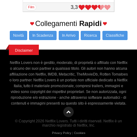
3,3
film
Collegamenti
Rapidi
Novità
In Scadenza
In Arrivo
Ricerca
Classifiche
Disclaimer
Netflix Lovers non è gestito, moderato, di proprietà o affiliato con Netflix
o alcuno dei suoi partner a qualsiasi titolo. Gli autori non hanno alcuna
affiliazione con Netflix, IMDB, Metacritic, TheMovieDb, Rotten Tomatoes
o loro partner. Netflix Lovers è un portale non ufficiale dedicato a Netflix
Italia, tutto il materiale promozionale, compresi trailers, immagini e
video sono copyright dei rispettivi proprietari. Se non autorizzata, ogni
riproduzione e/o estrazione - anche attraverso software automatici - di
contenuti e immagini presenti su questo sito è espressamente vietata.
© Copyright 2026 Netflix Lovers. Tutti i diritti riservati. Netflix è un
marchio registrato di Netflix, Inc.
Privacy Policy
|
Cookies