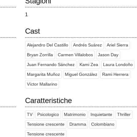
Stagioni
1
Cast
Alejandro Del Castillo
Andrés Suárez
Ariel Sierra
Bryan Zorrilla
Carmen Villalobos
Jason Day
Juan Fernando Sánchez
Kami Zea
Laura Londoño
Margarita Muñoz
Miguel González
Rami Herrera
Víctor Mallarino
Caratteristiche
TV
Psicologico
Matrimonio
Inquietante
Thriller
Tensione crescente
Dramma
Colombiano
Tensione crescente