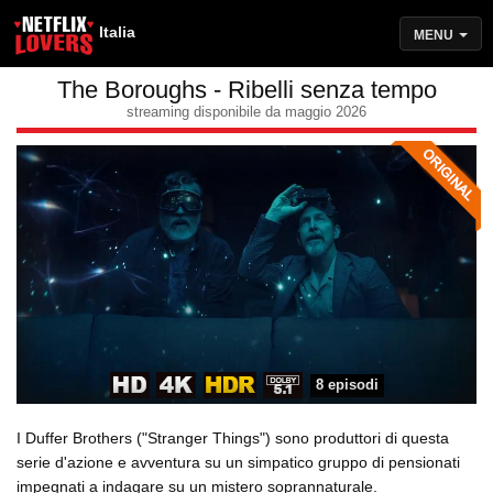
Italia
MENU
The Boroughs - Ribelli senza tempo
streaming disponibile da maggio 2026
8 episodi
I Duffer Brothers ("Stranger Things") sono produttori di questa
serie d'azione e avventura su un simpatico gruppo di pensionati
impegnati a indagare su un mistero soprannaturale.