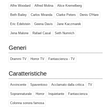
Alfre Woodard
Alfred Molina
Alice Kremelberg
Beth Bailey
Carlos Miranda
Clarke Peters
Denis O'Hare
Eric Edelstein
Geena Davis
Jane Kaczmarek
Jena Malone
Rafael Casal
Seth Numrich
Generi
Drammi TV
Horror TV
Fantascienza - TV
Caratteristiche
Avvincente
Spaventoso
Acclamato dalla critica
TV
Soprannaturale
Horror
Inquietante
Fantascienza
Colonna sonora famosa