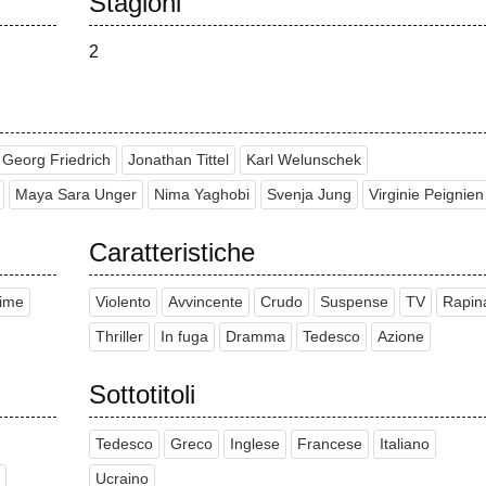
Stagioni
2
Georg Friedrich
Jonathan Tittel
Karl Welunschek
Maya Sara Unger
Nima Yaghobi
Svenja Jung
Virginie Peignien
Caratteristiche
rime
Violento
Avvincente
Crudo
Suspense
TV
Rapin
Thriller
In fuga
Dramma
Tedesco
Azione
Sottotitoli
Tedesco
Greco
Inglese
Francese
Italiano
Ucraino