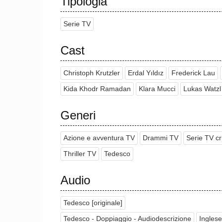
Tipologia
Serie TV
Cast
Christoph Krutzler
Erdal Yıldız
Frederick Lau
Kida Khodr Ramadan
Klara Mucci
Lukas Watzl
Generi
Azione e avventura TV
Drammi TV
Serie TV c
Thriller TV
Tedesco
Audio
Tedesco [originale]
Tedesco - Doppiaggio - Audiodescrizione
Inglese