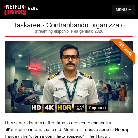
Italia
MENU
Taskaree - Contrabbando organizzato
streaming disponibile da gennaio 2026
7 episodi
I funzionari doganali affrontano la crescente criminalità
all'aeroporto internazionale di Mumbai in questa serie di Neeraj
Pandey che "ci terrà con il fiato sospeso" (The Hindu).