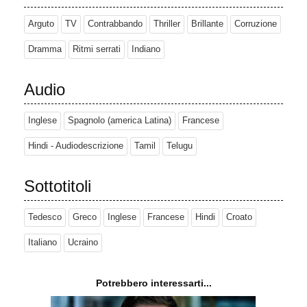
Arguto
TV
Contrabbando
Thriller
Brillante
Corruzione
Dramma
Ritmi serrati
Indiano
Audio
Inglese
Spagnolo (america Latina)
Francese
Hindi - Audiodescrizione
Tamil
Telugu
Sottotitoli
Tedesco
Greco
Inglese
Francese
Hindi
Croato
Italiano
Ucraino
Potrebbero interessarti...