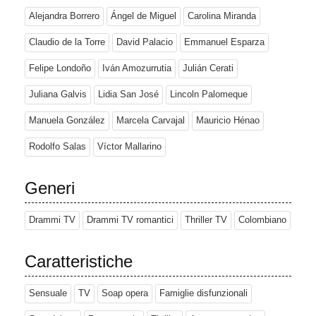
Alejandra Borrero
Ángel de Miguel
Carolina Miranda
Claudio de la Torre
David Palacio
Emmanuel Esparza
Felipe Londoño
Iván Amozurrutia
Julián Cerati
Juliana Galvis
Lidia San José
Lincoln Palomeque
Manuela González
Marcela Carvajal
Mauricio Hénao
Rodolfo Salas
Víctor Mallarino
Generi
Drammi TV
Drammi TV romantici
Thriller TV
Colombiano
Caratteristiche
Sensuale
TV
Soap opera
Famiglie disfunzionali