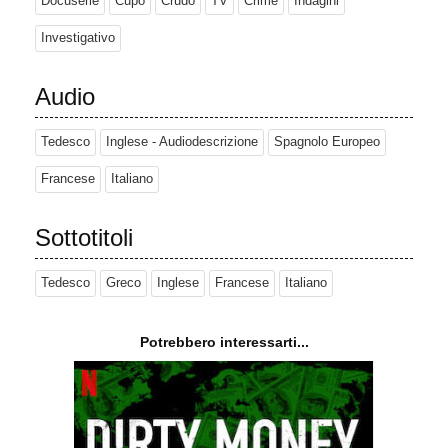
Docuserie
Cupo
Crudo
TV
Crime
Indagini
Investigativo
Audio
Tedesco
Inglese - Audiodescrizione
Spagnolo Europeo
Francese
Italiano
Sottotitoli
Tedesco
Greco
Inglese
Francese
Italiano
Potrebbero interessarti...