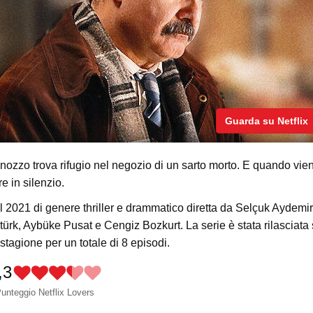
Guarda su Netflix
agnozzo trova rifugio nel negozio di un sarto morto. E quando vie
re in silenzio.
l 2021 di genere thriller e drammatico diretta da Selçuk Aydemir
türk, Aybüke Pusat e Cengiz Bozkurt. La serie è stata rilasciata
tagione per un totale di 8 episodi.
,3
unteggio Netflix Lovers