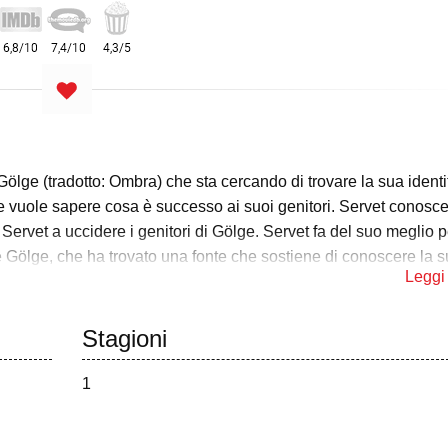
Gölge (tradotto: Ombra) che sta cercando di trovare la sua identi
 vuole sapere cosa è successo ai suoi genitori. Servet conosce
to Servet a uccidere i genitori di Gölge. Servet fa del suo meglio p
e Gölge, che ha trovato una fonte che sostiene di conoscere la 
Leggi 
ere Gölge, ma Gölge riesce a respingere l'assassino. Uno spett
Stagioni
io è morto. Per nascondersi da Servet, finge di essere Adem Yilmaz
e persone lungo la strada e dichiara di essere il figlio del sarto
1
 insospettisce di Adem e inizia a indagare sulla sua storia