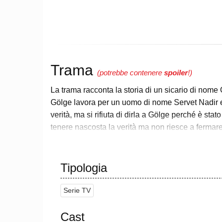
Trama
(potrebbe contenere
spoiler
!)
La trama racconta la storia di un sicario di nome 
Gölge lavora per un uomo di nome Servet Nadir e
verità, ma si rifiuta di dirla a Gölge perché è sta
tenere nascosta la verità ma non riesce a fermar
famiglia. Servet ingaggia un assassino per uccid
viene colpito dal fuoco incrociato.
Tipologia
Gölge si imbatte in una sartoria il cui proprietar
figlio del sarto Adil, morto da poco. Incontra nuov
Serie TV
defunto come copertura. Un uomo di nome Yakup si
nonostante tutti gli dicano che è il figlio di Adil.
Cast