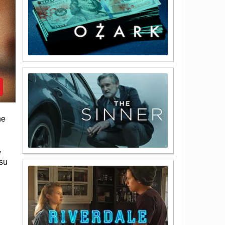
ne
,
 su