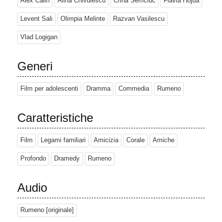
Alex Calin
Alina Chivulescu
Crina Semciuc
Flavia Hojda
Levent Sali
Olimpia Melinte
Razvan Vasilescu
Vlad Logigan
Generi
Film per adolescenti
Dramma
Commedia
Rumeno
Caratteristiche
Film
Legami familiari
Amicizia
Corale
Amiche
Profondo
Dramedy
Rumeno
Audio
Rumeno [originale]