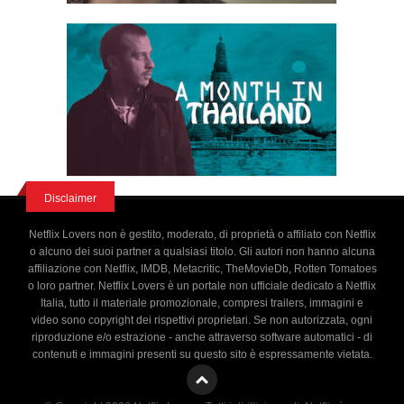
Disclaimer
Netflix Lovers non è gestito, moderato, di proprietà o affiliato con Netflix
o alcuno dei suoi partner a qualsiasi titolo. Gli autori non hanno alcuna
affiliazione con Netflix, IMDB, Metacritic, TheMovieDb, Rotten Tomatoes
o loro partner. Netflix Lovers è un portale non ufficiale dedicato a Netflix
Italia, tutto il materiale promozionale, compresi trailers, immagini e
video sono copyright dei rispettivi proprietari. Se non autorizzata, ogni
riproduzione e/o estrazione - anche attraverso software automatici - di
contenuti e immagini presenti su questo sito è espressamente vietata.