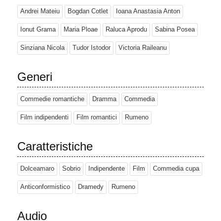
Andrei Mateiu
Bogdan Cotlet
Ioana Anastasia Anton
Ionut Grama
Maria Ploae
Raluca Aprodu
Sabina Posea
Sinziana Nicola
Tudor Istodor
Victoria Raileanu
Generi
Commedie romantiche
Dramma
Commedia
Film indipendenti
Film romantici
Rumeno
Caratteristiche
Dolceamaro
Sobrio
Indipendente
Film
Commedia cupa
Anticonformistico
Dramedy
Rumeno
Audio