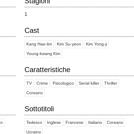
Stagioni
1
Cast
Kang Hae-lim
Kim Su-yeon
Kim Yong-ji
Young-kwang Kim
Caratteristiche
TV
Crime
Psicologico
Serial killer
Thriller
Coreano
Sottotitoli
no
Tedesco
Inglese
Francese
Italiano
Coreano
Ucraino