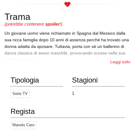
Trama
(potrebbe contenere
spoiler
!)
Un giovane uomo viene richiamato in Spagna dal Messico dalla
sua ricca famiglia dopo 10 anni di assenza perché ha trovato una
donna adatta da sposare. Tuttavia, porta con sé un ballerino di
danza classica di sesso maschile, provocando scosse nella sua
città conservatrice.
Leggi tutto
I fratelli Alonso e Cayetana Aldama si esercitano nel tiro al
piccione in un prestigioso country club, mentre Cayetana informa
Tipologia
Stagioni
il fratello che Gabino Falcón della famiglia Falcón è tornato in
Spagna dopo 10 anni trascorsi in Messico. Gabino sorprende la
1
Serie TV
sua famiglia conservatrice portando il suo amico messicano
Lázaro a stare con loro nel maniero dei Falcón. All'insaputa della
sua famiglia, Gabino è segretamente gay.
Regista
Durante la cena, la matriarca dei Falcón, Amparo, esprime a gran
Manolo Caro
voce la sua disapprovazione per la professione di ballerino di
Lázaro e rimprovera la nuora messicana, Mina, quando la vede