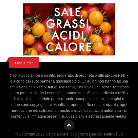
Disclaimer
Netflix Lovers non è gestito, moderato, di proprietà o affiliato con Netflix
o alcuno dei suoi partner a qualsiasi titolo. Gli autori non hanno alcuna
affiliazione con Netflix, IMDB, Metacritic, TheMovieDb, Rotten Tomatoes
o loro partner. Netflix Lovers è un portale non ufficiale dedicato a Netflix
Italia, tutto il materiale promozionale, compresi trailers, immagini e
video sono copyright dei rispettivi proprietari. Se non autorizzata, ogni
riproduzione e/o estrazione - anche attraverso software automatici - di
contenuti e immagini presenti su questo sito è espressamente vietata.
© Copyright 2026 Netflix Lovers. Tutti i diritti riservati. Netflix è un