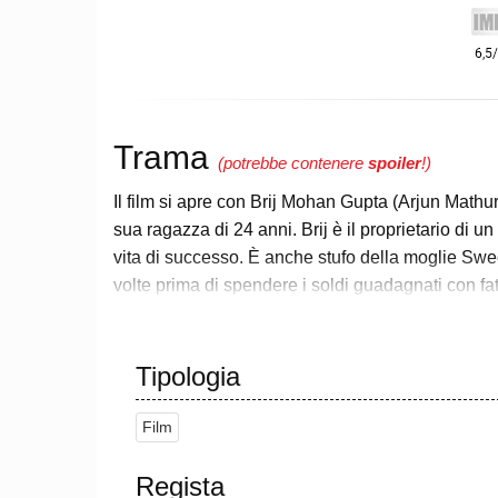
Trama
(potrebbe contenere
spoiler
!)
Il film si apre con Brij Mohan Gupta (Arjun Mathu
sua ragazza di 24 anni. Brij è il proprietario di 
vita di successo. È anche stufo della moglie Swe
volte prima di spendere i soldi guadagnati con fati
Per fare soldi facili, Brij chiede un prestito di 
Tuttavia, si tratta di uno stratagemma creato da Su
Tipologia
pagare i soldi a Raghu. Raghu inizia a minacciare
successo perché non riesce a trovare un corpo per
Film
cadavere.
Durante un litigio con Raghu, Brij lo spinge giù d
Regista