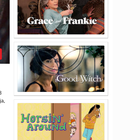
8
ja,