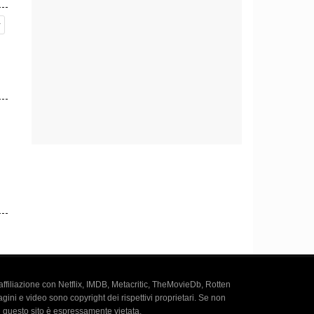
r
 a
ello
 ma
iene
ldi.
a affiliazione con Netflix, IMDB, Metacritic, TheMovieDb, Rotten
j.
agini e video sono copyright dei rispettivi proprietari. Se non
u questo sito è espressamente vietata.