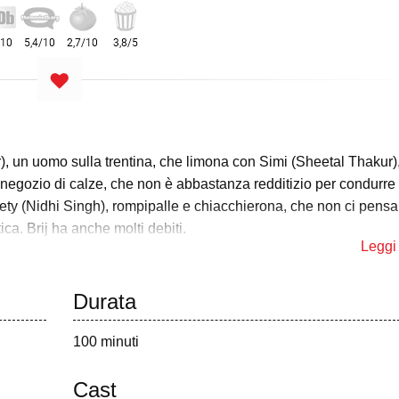
r), un uomo sulla trentina, che limona con Simi (Sheetal Thakur),
un negozio di calze, che non è abbastanza redditizio per condurre
ety (Nidhi Singh), rompipalle e chiacchierona, che non ci pens
ca. Brij ha anche molti debiti.
Leggi 
2,5 milioni a Raghu, grazie a un accordo commerciale con Suri.
ri, che ha venduto a Brij il suo vecchio materiale e si ritrova a 
Durata
 e molestare Brij. Brij progetta di fingere la sua morte, ma sen
fetto che corrisponda alle sue caratteristiche per fingere il suo
100 minuti
alle scale, quasi uccidendolo. Brij decide di fingere la sua mort
Cast