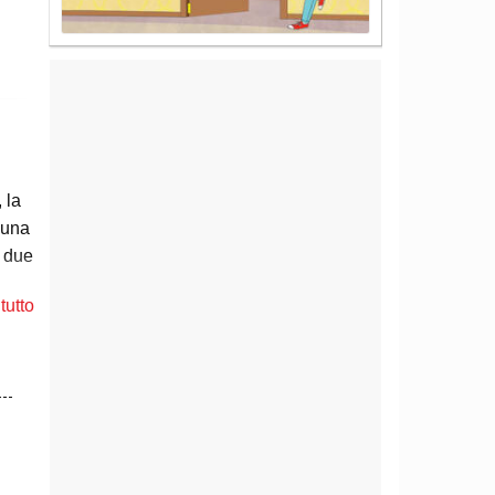
 la
 una
a due
tutto
dover
za
e con