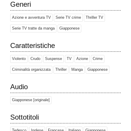
Generi
Azione e avventura TV
Serie TV crime
Thriller TV
Serie TV tratte da manga
Giapponese
Caratteristiche
Violento
Crudo
Suspense
TV
Azione
Crime
Criminalità organizzata
Thriller
Manga
Giapponese
Audio
Giapponese [originale]
Sottotitoli
Tedesco
Inglese
Francese
Italiano
Giapponese