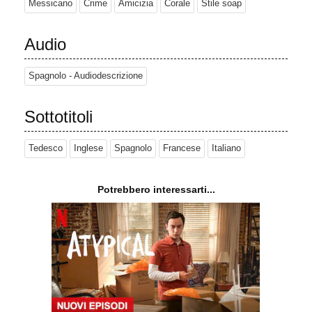
Messicano
Crime
Amicizia
Corale
Stile soap
Audio
Spagnolo - Audiodescrizione
Sottotitoli
Tedesco
Inglese
Spagnolo
Francese
Italiano
Potrebbero interessarti...