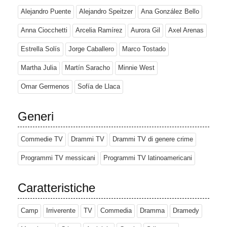
Alejandro Puente
Alejandro Speitzer
Ana González Bello
Anna Ciocchetti
Arcelia Ramírez
Aurora Gil
Axel Arenas
Estrella Solís
Jorge Caballero
Marco Tostado
Martha Julia
Martín Saracho
Minnie West
Omar Germenos
Sofía de Llaca
Generi
Commedie TV
Drammi TV
Drammi TV di genere crime
Programmi TV messicani
Programmi TV latinoamericani
Caratteristiche
Camp
Irriverente
TV
Commedia
Dramma
Dramedy