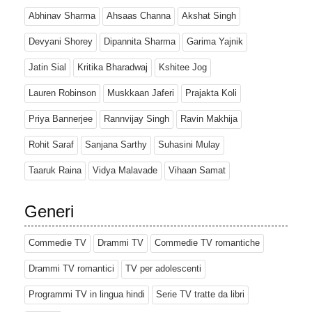
Abhinav Sharma
Ahsaas Channa
Akshat Singh
Devyani Shorey
Dipannita Sharma
Garima Yajnik
Jatin Sial
Kritika Bharadwaj
Kshitee Jog
Lauren Robinson
Muskkaan Jaferi
Prajakta Koli
Priya Bannerjee
Rannvijay Singh
Ravin Makhija
Rohit Saraf
Sanjana Sarthy
Suhasini Mulay
Taaruk Raina
Vidya Malavade
Vihaan Samat
Generi
Commedie TV
Drammi TV
Commedie TV romantiche
Drammi TV romantici
TV per adolescenti
Programmi TV in lingua hindi
Serie TV tratte da libri