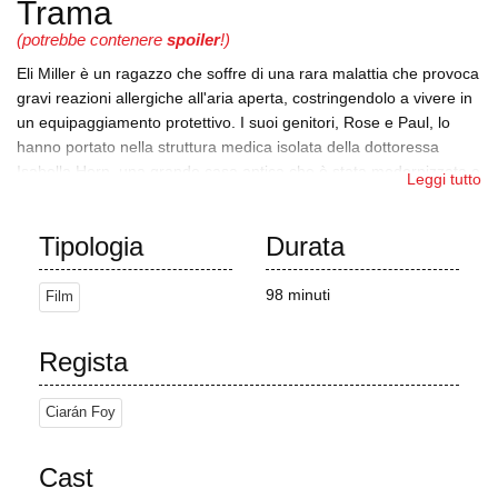
Trama
(potrebbe contenere
spoiler
!)
Eli Miller è un ragazzo che soffre di una rara malattia che provoca
gravi reazioni allergiche all'aria aperta, costringendolo a vivere in
un equipaggiamento protettivo. I suoi genitori, Rose e Paul, lo
hanno portato nella struttura medica isolata della dottoressa
Isabella Horn, una grande casa antica che è stata modernizzata e
Leggi tutto
messa in quarantena. Eli è inizialmente felicissimo del fatto che la
struttura gli permetta di togliersi la "tuta a bolle", di abbracciare i
Tipologia
Durata
suoi genitori e di godere delle comodità che prima gli erano state
negate. La sua gioia è però di breve durata, perché inizia a
sperimentare fenomeni soprannaturali nella casa. Inizia anche i
98 minuti
Film
trattamenti, che sono estremamente dolorosi. Gli spettri gli
lasciano ripetutamente il messaggio di menzogna ed Eli inizia a
Regista
chiedersi se stiano cercando di metterlo in guardia dai trattamenti
di Horn.
Ciarán Foy
Eli fa amicizia con Haley, una giovane ragazza con cui parla
attraverso una grande finestra al primo piano della casa. È l'unica
Cast
persona che crede alle sue affermazioni sul fatto che la casa sia