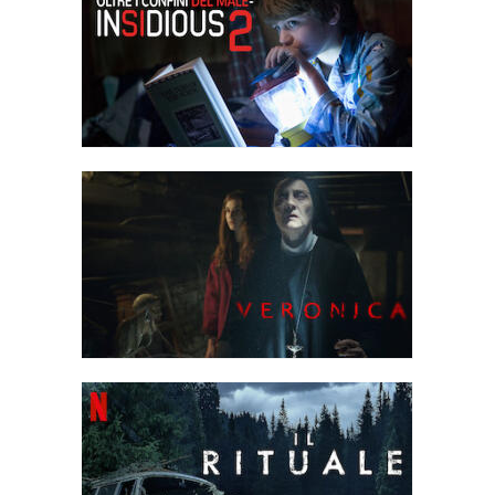
dirglielo, perché doveva trovare e dimostrare la propria forza per
"guadagnarsi il posto". Si offre di portare Eli dal suo padre
biologico. Quando lui accetta, Haley si chiede se Eli possa fidarsi
di sua madre. Il film si conclude con Rose che allontana i due
bambini dalla struttura in fiamme.