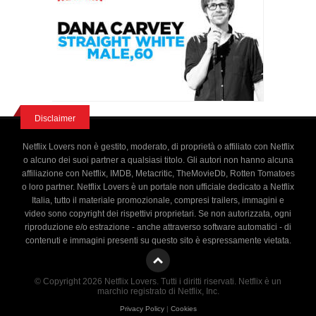
Disclaimer
Netflix Lovers non è gestito, moderato, di proprietà o affiliato con Netflix
o alcuno dei suoi partner a qualsiasi titolo. Gli autori non hanno alcuna
affiliazione con Netflix, IMDB, Metacritic, TheMovieDb, Rotten Tomatoes
o loro partner. Netflix Lovers è un portale non ufficiale dedicato a Netflix
Italia, tutto il materiale promozionale, compresi trailers, immagini e
video sono copyright dei rispettivi proprietari. Se non autorizzata, ogni
riproduzione e/o estrazione - anche attraverso software automatici - di
contenuti e immagini presenti su questo sito è espressamente vietata.
© Copyright 2026 Netflix Lovers. Tutti i diritti riservati. Netflix è un
marchio registrato di Netflix, Inc.
Privacy Policy
|
Cookies