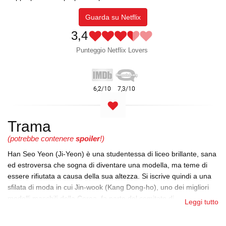
Guarda su Netflix
3,4
Punteggio Netflix Lovers
Trama
(potrebbe contenere
spoiler
!)
Han Seo Yeon (Ji-Yeon) è una studentessa di liceo brillante, sana
ed estroversa che sogna di diventare una modella, ma teme di
essere rifiutata a causa della sua altezza. Si iscrive quindi a una
sfilata di moda in cui Jin-wook (Kang Dong-ho), uno dei migliori
modelli maschili della Corea, fa parte del comitato di
Leggi tutto
approvazione.