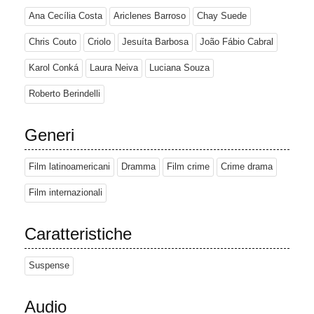
Ana Cecília Costa
Ariclenes Barroso
Chay Suede
Chris Couto
Criolo
Jesuíta Barbosa
João Fábio Cabral
Karol Conká
Laura Neiva
Luciana Souza
Roberto Berindelli
Generi
Film latinoamericani
Dramma
Film crime
Crime drama
Film internazionali
Caratteristiche
Suspense
Audio