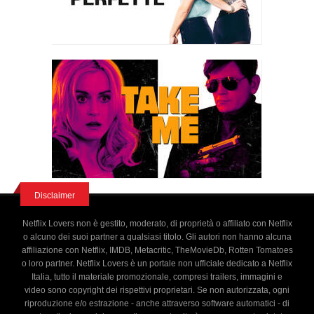
Disclaimer
Netflix Lovers non è gestito, moderato, di proprietà o affiliato con Netflix
o alcuno dei suoi partner a qualsiasi titolo. Gli autori non hanno alcuna
affiliazione con Netflix, IMDB, Metacritic, TheMovieDb, Rotten Tomatoes
o loro partner. Netflix Lovers è un portale non ufficiale dedicato a Netflix
Italia, tutto il materiale promozionale, compresi trailers, immagini e
video sono copyright dei rispettivi proprietari. Se non autorizzata, ogni
riproduzione e/o estrazione - anche attraverso software automatici - di