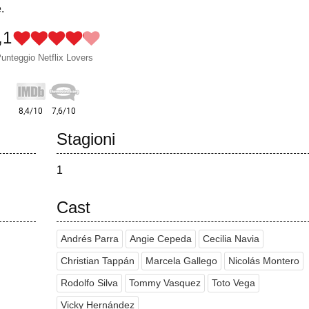
.
,1
unteggio Netflix Lovers
Stagioni
1
Cast
Andrés Parra
Angie Cepeda
Cecilia Navia
Christian Tappán
Marcela Gallego
Nicolás Montero
Rodolfo Silva
Tommy Vasquez
Toto Vega
Vicky Hernández