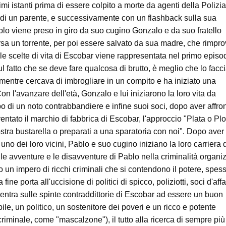
imi istanti prima di essere colpito a morte da agenti della Polizia
di un parente, e successivamente con un flashback sulla sua
blo viene preso in giro da suo cugino Gonzalo e da suo fratello
sa un torrente, per poi essere salvato da sua madre, che rimpr
e scelte di vita di Escobar viene rappresentata nel primo episo
ul fatto che se deve fare qualcosa di brutto, è meglio che lo facc
 mentre cercava di imbrogliare in un compito e ha iniziato una
on l'avanzare dell'età, Gonzalo e lui iniziarono la loro vita da
o di un noto contrabbandiere e infine suoi soci, dopo aver affro
entato il marchio di fabbrica di Escobar, l'approccio "Plata o P
nostra bustarella o preparati a una sparatoria con noi". Dopo aver
no dei loro vicini, Pablo e suo cugino iniziano la loro carriera 
 le avventure e le disavventure di Pablo nella criminalità organi
 un impero di ricchi criminali che si contendono il potere, spess
e porta all'uccisione di politici di spicco, poliziotti, soci d'affar
centra sulle spinte contraddittorie di Escobar ad essere un buon
ile, un politico, un sostenitore dei poveri e un ricco e potente
riminale, come "mascalzone"), il tutto alla ricerca di sempre più