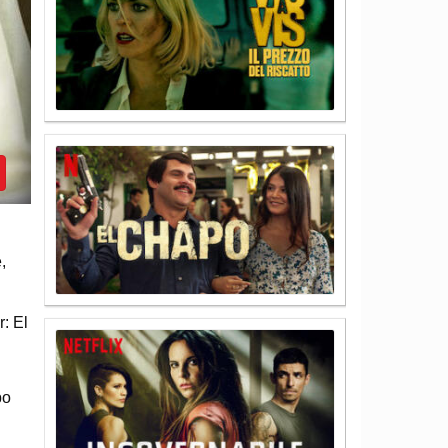
,
: El
bo