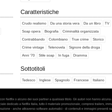
Caratteristiche
Crudo realismo
Da una storia vera
Da un libro
TV
Soap opera
Biografia
Criminalità organizzata
Contrabbando
Colombiano
True crime
Storico
Crime vintage
Telenovela
Signore della droga
Anni '70
Stile soap
In fuga
Dramma
Sottotitoli
Tedesco
Inglese
Spagnolo
Francese
Italiano
o con Netflix o alcuno dei suoi partner a qualsiasi titolo. Gli autori non hanno alcun
iale dedicato a Netflix Italia, tutto il materiale promozionale, compresi trailers, imm
trazione - anche attraverso software automatici - di contenuti e immagini presenti s