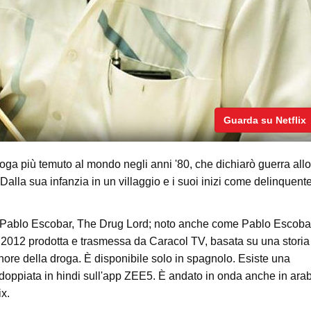
Guarda su Netflix
 droga più temuto al mondo negli anni '80, che dichiarò guerra allo
alla sua infanzia in un villaggio e i suoi inizi come delinquente
le: Pablo Escobar, The Drug Lord; noto anche come Pablo Escobar
 2012 prodotta e trasmessa da Caracol TV, basata su una storia
gnore della droga. È disponibile solo in spagnolo. Esiste una
e doppiata in hindi sull'app ZEE5. È andato in onda anche in ara
ix.