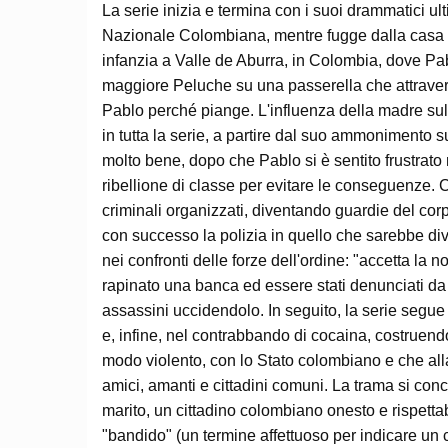
La serie inizia e termina con i suoi drammatici ult
Nazionale Colombiana, mentre fugge dalla casa 
infanzia a Valle de Aburra, in Colombia, dove Pa
maggiore Peluche su una passerella che attraver
Pablo perché piange. L'influenza della madre sull
in tutta la serie, a partire dal suo ammonimento s
molto bene, dopo che Pablo si è sentito frustrato
ribellione di classe per evitare le conseguenze. C
criminali organizzati, diventando guardie del corp
con successo la polizia in quello che sarebbe div
nei confronti delle forze dell'ordine: "accetta la 
rapinato una banca ed essere stati denunciati da u
assassini uccidendolo. In seguito, la serie segue
e, infine, nel contrabbando di cocaina, costruendo
modo violento, con lo Stato colombiano e che alla fin
amici, amanti e cittadini comuni. La trama si con
marito, un cittadino colombiano onesto e rispettab
"bandido" (un termine affettuoso per indicare un c