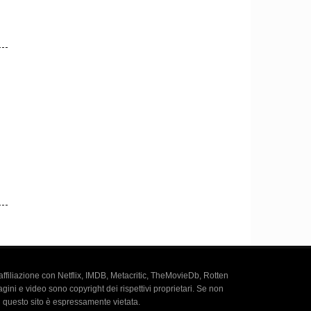
a affiliazione con Netflix, IMDB, Metacritic, TheMovieDb, Rotten
agini e video sono copyright dei rispettivi proprietari. Se non
u questo sito è espressamente vietata.