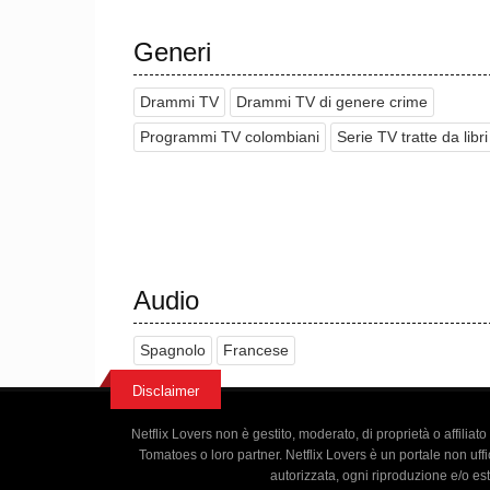
Generi
Drammi TV
Drammi TV di genere crime
Programmi TV colombiani
Serie TV tratte da libri
Audio
Spagnolo
Francese
Disclaimer
Netflix Lovers non è gestito, moderato, di proprietà o affiliat
Tomatoes o loro partner. Netflix Lovers è un portale non uffic
autorizzata, ogni riproduzione e/o es