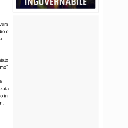
overa
dio e
ia
ntato
lomo"
di
zzata
o in
i,