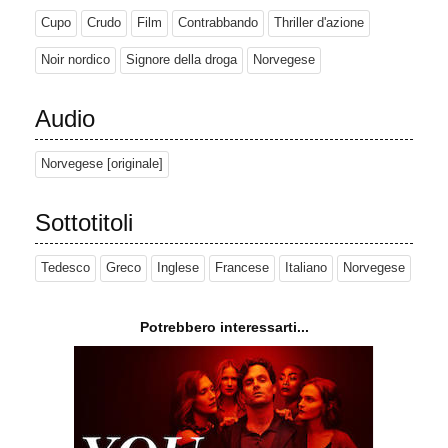
Cupo
Crudo
Film
Contrabbando
Thriller d'azione
Noir nordico
Signore della droga
Norvegese
Audio
Norvegese [originale]
Sottotitoli
Tedesco
Greco
Inglese
Francese
Italiano
Norvegese
Potrebbero interessarti...