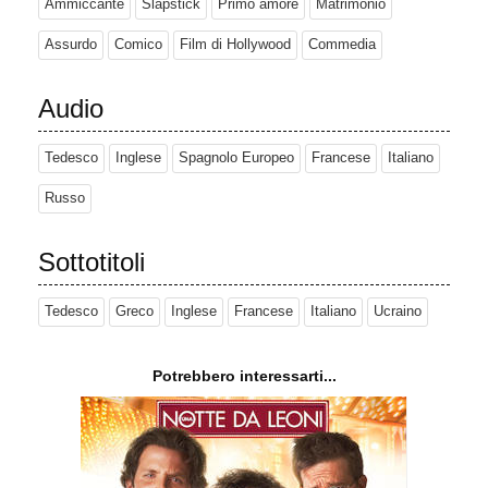
Ammiccante
Slapstick
Primo amore
Matrimonio
Assurdo
Comico
Film di Hollywood
Commedia
Audio
Tedesco
Inglese
Spagnolo Europeo
Francese
Italiano
Russo
Sottotitoli
Tedesco
Greco
Inglese
Francese
Italiano
Ucraino
Potrebbero interessarti...