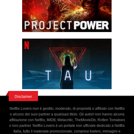
Disclaimer
Netflix Lovers non è gestito, moderato, di proprietà o affiliato con Netflix
o alcuno dei suoi partner a qualsiasi titolo. Gli autori non hanno alcuna
affiliazione con Netflix, IMDB, Metacritic, TheMovieDb, Rotten Tomatoes
o loro partner. Netflix Lovers è un portale non ufficiale dedicato a Netflix
Italia, tutto il materiale promozionale, compresi trailers, immagini e