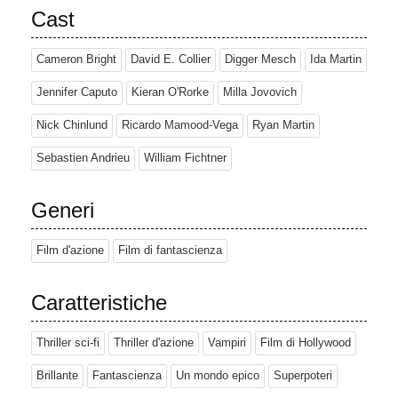
Cast
Cameron Bright
David E. Collier
Digger Mesch
Ida Martin
Jennifer Caputo
Kieran O'Rorke
Milla Jovovich
Nick Chinlund
Ricardo Mamood-Vega
Ryan Martin
Sebastien Andrieu
William Fichtner
Generi
Film d'azione
Film di fantascienza
Caratteristiche
Thriller sci-fi
Thriller d'azione
Vampiri
Film di Hollywood
Brillante
Fantascienza
Un mondo epico
Superpoteri