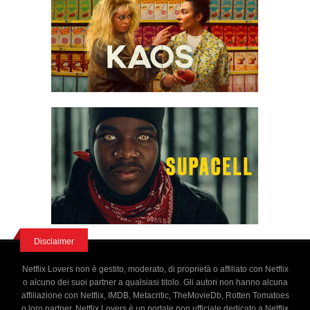
Disclaimer
Netflix Lovers non è gestito, moderato, di proprietà o affiliato con Netflix
o alcuno dei suoi partner a qualsiasi titolo. Gli autori non hanno alcuna
affiliazione con Netflix, IMDB, Metacritic, TheMovieDb, Rotten Tomatoes
o loro partner. Netflix Lovers è un portale non ufficiale dedicato a Netflix