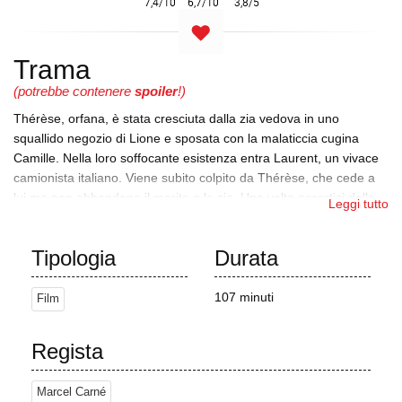
Trama
(potrebbe contenere
spoiler
!)
Thérèse, orfana, è stata cresciuta dalla zia vedova in uno
squallido negozio di Lione e sposata con la malaticcia cugina
Camille. Nella loro soffocante esistenza entra Laurent, un vivace
camionista italiano. Viene subito colpito da Thérèse, che cede a
lui ma non abbandona il marito e la zia. Una volta accortisi della
Leggi tutto
relazione, Camille e sua madre complottano per sbarazzarsi di
Thérèse.
Tipologia
Durata
Camille la porterà a Parigi e la affiderà a un'altra zia, ma Laurent
sale sul treno e, con il suo temperamento, spinge Camille nel buio
107 minuti
Film
a tutta velocità. Alla fermata successiva scivola via e Thérèse
sostiene alla polizia di aver dormito nel suo scompartimento per
tutto il tempo. La notizia della morte di Camille provoca alla madre
Regista
un ictus che la lascia senza parole, assistita da Thérèse che
avverte Laurent di stare lontano e di non attirare l'attenzione della
Marcel Carné