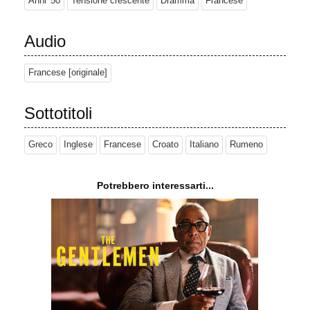
Anni '50
Tensione crescente
Dramma
Francese
Audio
Francese [originale]
Sottotitoli
Greco
Inglese
Francese
Croato
Italiano
Rumeno
Potrebbero interessarti...