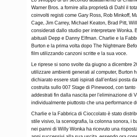
Warner Bros. a fornire alla proprietà di Dahl il tot
coinvolti registi come Gary Ross, Rob Minkoff, Ma
Cage, Jim Carrey, Michael Keaton, Brad Pitt, Will
considerati dallo studio per interpretare Wonka. 
abituali Depp e Danny Elfman. Charlie e la Fabbri
Burton e la prima volta dopo The Nightmare Befo
film utilizzando canzoni scritte e la sua voce.
Le riprese si sono svolte da giugno a dicembre 
utilizzare ambienti generati al computer, Burton ha 
dichiarato essere stati ispirati dall'enfasi posta 
costruita sullo 007 Stage di Pinewood, con tanto di
addestrati fin dalla nascita per l'eliminazione 
individualmente piuttosto che una performance du
Charlie e la Fabbrica di Cioccolato è stato distrib
stile visivo, la scenografia, la colonna sonora, i 
nei panni di Willy Wonka ha ricevuto una risposta p
anni successivi alla sua uscita, essendo ora consi