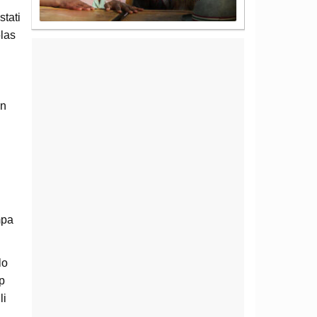
stati
olas
un
mpa
lo
pp
li