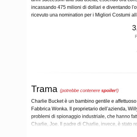
incassando 475 milioni di dollari e diventando l'o
ricevuto una nomination per i Migliori Costumi a
3
P
Trama
(potrebbe contenere
spoiler
!)
Charlie Bucket è un bambino gentile e affettuoso c
Fabbrica Wonka. Il proprietario dell'azienda, Wil
problemi di spionaggio industriale, che hanno fatt
Charlie, Joe. Il padre di Charlie, invece, è stato
dentifricio, anche se non lo ammette a Charlie.