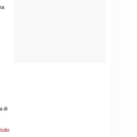
 ha
a di
i
tutto