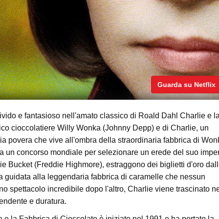
Guarda su Netflix
vivido e fantasioso nell'amato classico di Roald Dahl Charlie e l
rico cioccolatiere Willy Wonka (Johnny Depp) e di Charlie, un
a povera che vive all'ombra della straordinaria fabbrica di Won
ia un concorso mondiale per selezionare un erede del suo imper
ie Bucket (Freddie Highmore), estraggono dei biglietti d'oro dal
ta guidata alla leggendaria fabbrica di caramelle che nessun
o spettacolo incredibile dopo l'altro, Charlie viene trascinato n
endente e duratura.
e la Fabbrica di Cioccolato è iniziato nel 1991 e ha portato la