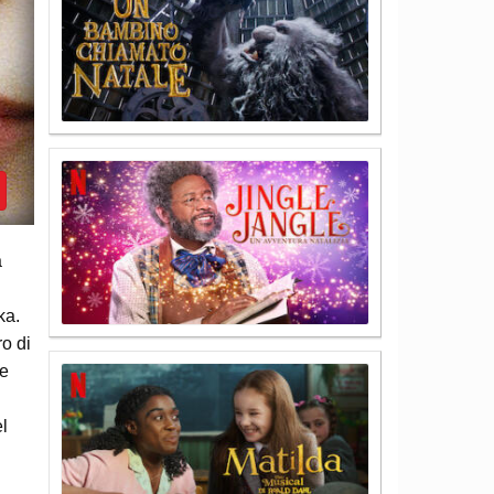
a
ka.
o di
le
el