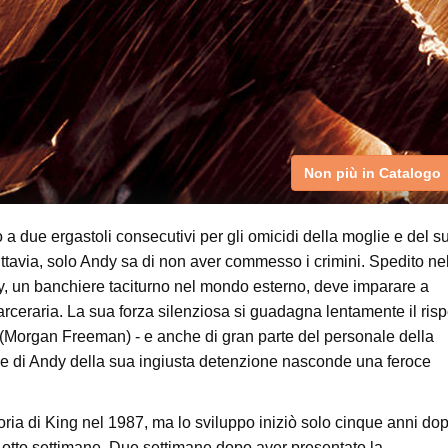
Non più in Catalogo
 due ergastoli consecutivi per gli omicidi della moglie e del s
ttavia, solo Andy sa di non aver commesso i crimini. Spedito ne
, un banchiere taciturno nel mondo esterno, deve imparare a
 carceraria. La sua forza silenziosa si guadagna lentamente il risp
d (Morgan Freeman) - e anche di gran parte del personale della
ne di Andy della sua ingiusta detenzione nasconde una feroce
storia di King nel 1987, ma lo sviluppo iniziò solo cinque anni do
 otto settimane. Due settimane dopo aver presentato la