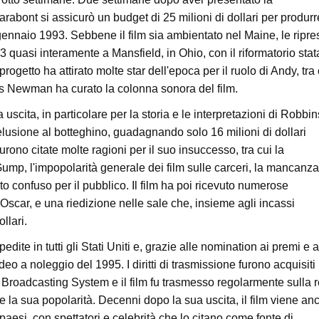
abont si assicurò un budget di 25 milioni di dollari per produrr
l gennaio 1993. Sebbene il film sia ambientato nel Maine, le ripre
 quasi interamente a Mansfield, in Ohio, con il riformatorio stat
ogetto ha attirato molte star dell'epoca per il ruolo di Andy, tra 
 Newman ha curato la colonna sonora del film.
 uscita, in particolare per la storia e le interpretazioni di Robbin
ione al botteghino, guadagnando solo 16 milioni di dollari
urono citate molte ragioni per il suo insuccesso, tra cui la
ump, l'impopolarità generale dei film sulle carceri, la mancanza
to confuso per il pubblico. Il film ha poi ricevuto numerose
 Oscar, e una riedizione nelle sale che, insieme agli incassi
ollari.
te in tutti gli Stati Uniti e, grazie alle nomination ai premi e a
deo a noleggio del 1995. I diritti di trasmissione furono acquisiti
 Broadcasting System e il film fu trasmesso regolarmente sulla r
la sua popolarità. Decenni dopo la sua uscita, il film viene an
aesi, con spettatori e celebrità che lo citano come fonte di