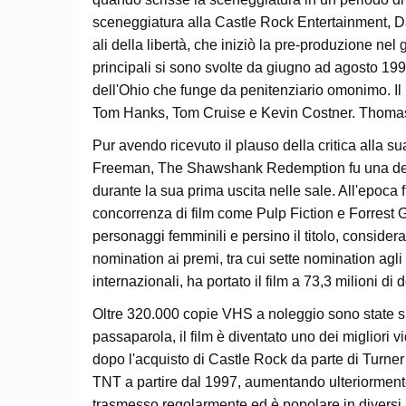
sceneggiatura alla Castle Rock Entertainment, Dar
ali della libertà, che iniziò la pre-produzione ne
principali si sono svolte da giugno ad agosto 1993
dell'Ohio che funge da penitenziario omonimo. Il pr
Tom Hanks, Tom Cruise e Kevin Costner. Thomas
Pur avendo ricevuto il plauso della critica alla sua
Freeman, The Shawshank Redemption fu una delus
durante la sua prima uscita nelle sale. All'epoca f
concorrenza di film come Pulp Fiction e Forrest G
personaggi femminili e persino il titolo, considera
nomination ai premi, tra cui sette nomination agli
internazionali, ha portato il film a 73,3 milioni di d
Oltre 320.000 copie VHS a noleggio sono state spedi
passaparola, il film è diventato uno dei migliori vi
dopo l'acquisto di Castle Rock da parte di Turner
TNT a partire dal 1997, aumentando ulteriormente 
trasmesso regolarmente ed è popolare in diversi p