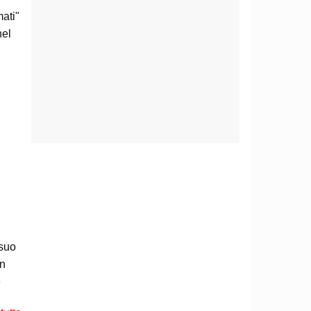
ati"
nel
 suo
un
e