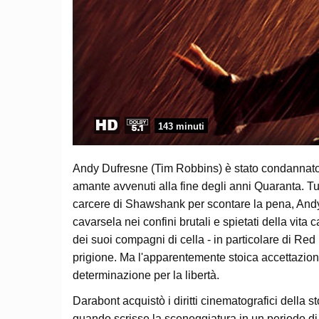
143 minuti
Andy Dufresne (Tim Robbins) è stato condannato a
amante avvenuti alla fine degli anni Quaranta. Tu
carcere di Shawshank per scontare la pena, Andy
cavarsela nei confini brutali e spietati della vita
dei suoi compagni di cella - in particolare di Re
prigione. Ma l'apparentemente stoica accettazio
determinazione per la libertà.
Darabont acquistò i diritti cinematografici della 
quando scrisse la sceneggiatura in un periodo di