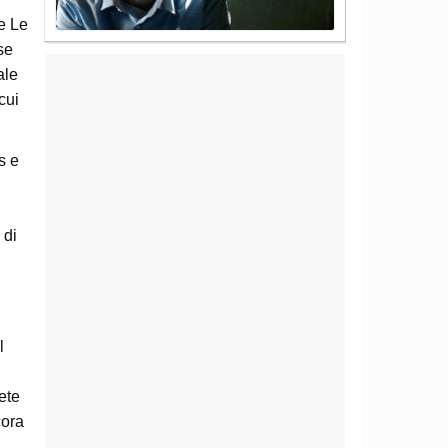
e Le
se
ale
cui
s e
 di
l
ete
cora