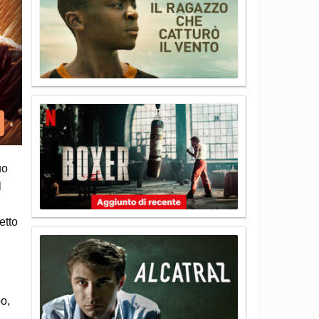
uo
l
etto
po,