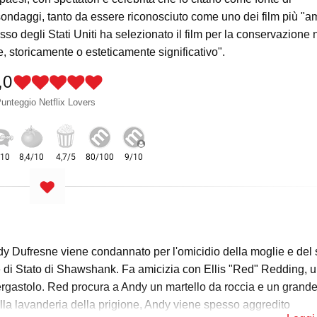
sondaggi, tanto da essere riconosciuto come uno dei film più "am
sso degli Stati Uniti ha selezionato il film per la conservazione 
, storicamente o esteticamente significativo".
,0
unteggio Netflix Lovers
ndy Dufresne viene condannato per l'omicidio della moglie e del
e di Stato di Shawshank. Fa amicizia con Ellis "Red" Redding, 
ergastolo. Red procura a Andy un martello da roccia e un grand
lla lavanderia della prigione, Andy viene spesso aggredito