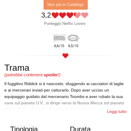
Non più in Catalogo
3,2
Punteggio Netflix Lovers
Trama
(potrebbe contenere
spoiler
!)
Il fuggitivo Riddick si è nascosto, sfuggendo ai cacciatori di taglie
e ai mercenari inviati per catturarlo. Dopo aver ucciso un
equipaggio guidato dal mercenario Toombs e aver rubato la sua
nave sul pianeta U.V., si dirige verso la Nuova Mecca sul pianeta
Helion Prime, dopo che Toombs gli rivela che la sua taglia ha
Leggi tutto
avuto origine lì. Riddick si riunisce con Imam, un santone che
aveva salvato cinque anni prima. Imam crede che Riddick sia un
Tipologia
Durata
Furyan, un membro di una razza di guerrieri che si pensava