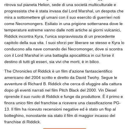
ritrova sul pianeta Helion, sede di una società multiculturale e
progressista che è stata invasa dal Lord Marshal, un despota che
mira a sottomettere gli umani con il suo esercito di guerrieri noti
come Necromongers. Esiliato in una prigione sotterranea dove le
temperature estreme vanno dalle notti artiche ai giorni vulcanici,
Riddick incontra Kyra, l'unica sopravvissuta di un precedente
capitolo della sua vita. I suoi sforzi per liberare se stesso e Kyra lo
conducono alla nave comando dei Necromonger, dove si scontra
con il Lord Marshal in una battaglia apocalittica in cui forse il
destino di tutti gli esseri, sia vivi che morti, è in bilico.
The Chronicles of Riddick è un film d'azione fantascientifico
americano del 2004 scritto e diretto da David Twohy. Segue le
avventure di Richard B. Riddick che cerca di sfuggire alla cattura
dopo gli eventi narrati nel film Pitch Black del 2000. Vin Diesel
riprende il suo ruolo di Riddick e funge da produttore. È il primo e
finora unico film del franchise a ricevere una classificazione PG-
13. Il film ha ricevuto recensioni negative ed è stato un flop al
botteghino, nonostante sia stato il film di maggior incasso del
franchise di Riddick.