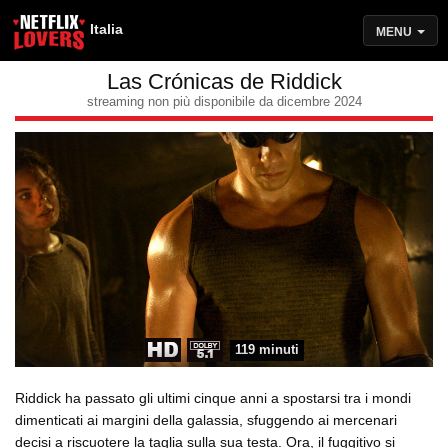
Italia
MENU
Las Crónicas de Riddick
streaming non più disponibile da dicembre 2024
119 minuti
Riddick ha passato gli ultimi cinque anni a spostarsi tra i mondi
dimenticati ai margini della galassia, sfuggendo ai mercenari
decisi a riscuotere la taglia sulla sua testa. Ora, il fuggitivo si