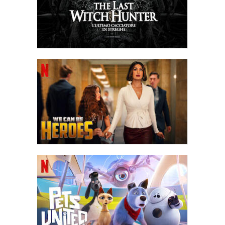
Marshal alla schiena con una lancia e lui la colpisce con una
colonna di punte, ferendola mortalmente. Vaako tenta di colpire il
Lord Marshal ferito, che usa i suoi poteri per eludere il colpo ma
viene fermato da Riddick, che coglie l'occasione e lo uccide
rapidamente. Kyra muore tra le braccia di Riddick poco prima che
i Necromonger, compresa Vaako, si inginocchino davanti a
Riddick come loro nuovo leader.