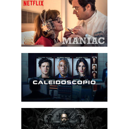
viene reso inabile da Vaako. Con l'avvicinarsi dell'alba mortale,
Vaako lascia Riddick a morire e i Necromonger catturano Kyra.
Riddick viene salvato dal Purificatore, che gli dice che se starà
lontano dai Necromonger, il Lord Marshal promette di non dargli
la caccia. Il Purificatore rivela poi che anche lui è un Furyan e
incoraggia Riddick a uccidere il Lord Marshal prima di suicidarsi
camminando nel caldo torrido. Riddick torna quindi a Helion Prime
utilizzando l'astronave di Toombs. Nel frattempo, Vaako denuncia
la morte di Riddick e viene promosso a un grado superiore dal
Lord Marshal.
Riddick si infiltra nella sala principale dell'ammiraglia dei
Necromongers, dove Dama Vaako lo vede ma incoraggia il marito
a non avvertire il Lord Marshal e a lasciare che Riddick colpisca
per primo e apra la strada a Vaako per uccidere il Lord Marshal e
prendere il suo posto come leader. Quando Riddick attacca, il
Lord Marshal presenta Kyra, che sembra essersi convertita.
Riddick combatte contro il Lord Marshal di fronte al suo esercito,
ma ha la meglio grazie ai suoi poteri soprannaturali. Quando
sembra che Riddick stia per essere ucciso, Kyra trafigge il Lord