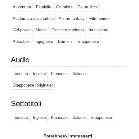
precario a una delle corde di ormeggio della nave alla deriva. Kiki
Avventura
Famiglie
Ottimista
Da un libro
si precipita sulla scena e, dopo aver preso in prestito una scopa
da uno spazzino di passaggio, riacquista la fiducia e i poteri che le
Acclamato dalla critica
Anime fantasy
Film anime
permettono di salvare Tombo. Riprende il suo servizio di
consegne e scrive ai suoi genitori per dire loro che sta facendo
Girl power
Magia
Classico moderno
Intelligente
bene il suo addestramento.
Adorabile
Ingegnoso
Bambini
Giapponese
Audio
Tedesco
Inglese
Francese
Italiano
Giapponese [originale]
Sottotitoli
Tedesco
Inglese
Francese
Italiano
Giapponese
Potrebbero interessarti...