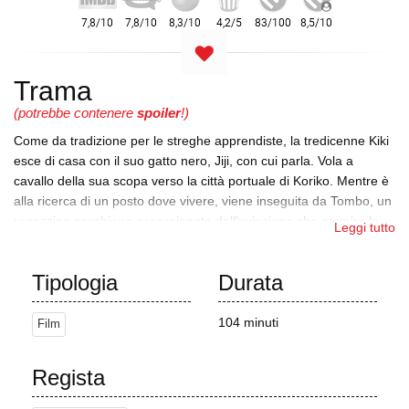
Trama
(potrebbe contenere
spoiler
!)
Come da tradizione per le streghe apprendiste, la tredicenne Kiki
esce di casa con il suo gatto nero, Jiji, con cui parla. Vola a
cavallo della sua scopa verso la città portuale di Koriko. Mentre è
alla ricerca di un posto dove vivere, viene inseguita da Tombo, un
ragazzino secchione ossessionato dall'aviazione che ammira la
Leggi tutto
sua abilità di volo.
In cambio di un alloggio, Kiki aiuta Osono, una gentile proprietaria
Tipologia
Durata
di una panetteria molto incinta. Apre un'attività di "consegna di
streghe", consegnando merci a cavallo di una scopa. La sua
104 minuti
Film
prima consegna va male: viene colta da una folata di vento e fa
cadere il gatto nero che doveva consegnare. Mentre lo cerca, Jiji
finge di essere il giocattolo a casa del destinatario. Trova il
Regista
giocattolo nella casa di una giovane pittrice, Ursula, che lo ripara