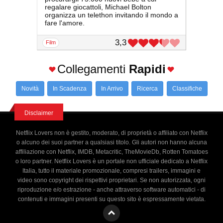
regalare giocattoli, Michael Bolton
organizza un telethon invitando il mondo a
fare l'amore.
3,3
film
Collegamenti
Rapidi
Novità
In Scadenza
In Arrivo
Ricerca
Classifiche
Disclaimer
Netflix Lovers non è gestito, moderato, di proprietà o affiliato con Netflix
o alcuno dei suoi partner a qualsiasi titolo. Gli autori non hanno alcuna
affiliazione con Netflix, IMDB, Metacritic, TheMovieDb, Rotten Tomatoes
o loro partner. Netflix Lovers è un portale non ufficiale dedicato a Netflix
Italia, tutto il materiale promozionale, compresi trailers, immagini e
video sono copyright dei rispettivi proprietari. Se non autorizzata, ogni
riproduzione e/o estrazione - anche attraverso software automatici - di
contenuti e immagini presenti su questo sito è espressamente vietata.