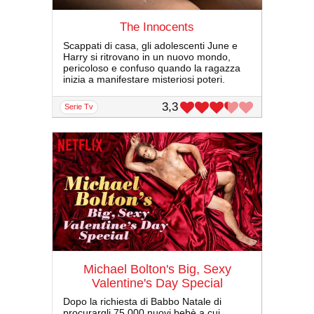
The Innocents
Scappati di casa, gli adolescenti June e
Harry si ritrovano in un nuovo mondo,
pericoloso e confuso quando la ragazza
inizia a manifestare misteriosi poteri.
3,3
serie Tv
Michael Bolton's Big, Sexy
Valentine's Day Special
Dopo la richiesta di Babbo Natale di
procurargli 75.000 nuovi bebè a cui