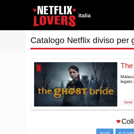
Italia
Catalogo Netflix diviso per 
The
Malacca
legato 
serie
Col
Novità
In Scade