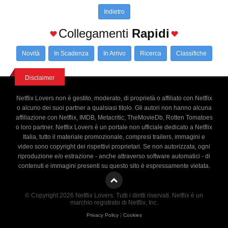
Indietro
Collegamenti
Rapidi
Novità
In Scadenza
In Arrivo
Ricerca
Classifiche
Disclaimer
Netflix Lovers non è gestito, moderato, di proprietà o affiliato con Netflix
o alcuno dei suoi partner a qualsiasi titolo. Gli autori non hanno alcuna
affiliazione con Netflix, IMDB, Metacritic, TheMovieDb, Rotten Tomatoes
o loro partner. Netflix Lovers è un portale non ufficiale dedicato a Netflix
Italia, tutto il materiale promozionale, compresi trailers, immagini e
video sono copyright dei rispettivi proprietari. Se non autorizzata, ogni
riproduzione e/o estrazione - anche attraverso software automatici - di
contenuti e immagini presenti su questo sito è espressamente vietata.
© Copyright 2026 Netflix Lovers. Tutti i diritti riservati. Netflix è un
marchio registrato di Netflix, Inc.
Privacy Policy
|
Cookies