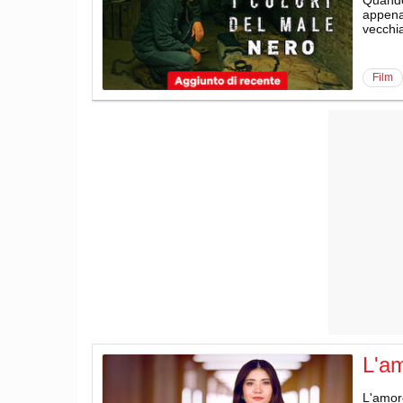
appena 
vecchi
film
L'am
L'amore