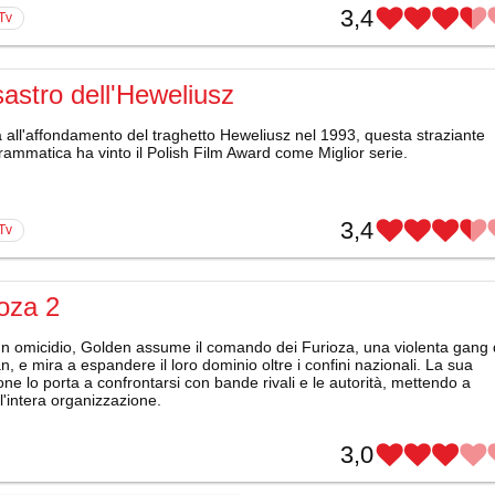
3,4
 Tv
isastro dell'Heweliusz
a all'affondamento del traghetto Heweliusz nel 1993, questa straziante
rammatica ha vinto il Polish Film Award come Miglior serie.
3,4
 Tv
oza 2
n omicidio, Golden assume il comando dei Furioza, una violenta gang 
n, e mira a espandere il loro dominio oltre i confini nazionali. La sua
ne lo porta a confrontarsi con bande rivali e le autorità, mettendo a
 l'intera organizzazione.
3,0