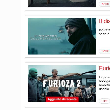
serie
Il d
Ispirat
serie d
serie
Furi
Dopo u
hooliga
ambizio
rischio
film