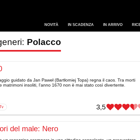
NOVITÀ
IN SCADENZA
IN ARRIVO
RIC
generi:
Polacco
0
laggio guidato da Jan Paweł (Bartłomiej Topa) regna il caos. Tra morti
 e matrimoni insoliti, l'anno 1670 non è mai stato così divertente.
3,5
 Tv
lori del male: Nero
 un ragazzino scompare in una cittadina sonnolenta, un procuratore