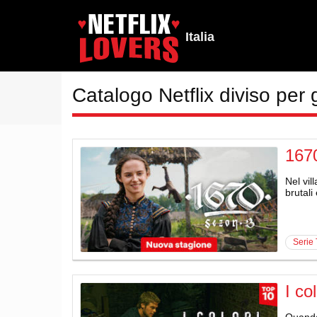
Italia
Catalogo Netflix diviso per 
167
Nel vil
brutali
serie
I co
Quando