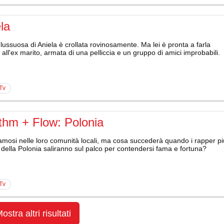
la
 lussuosa di Aniela è crollata rovinosamente. Ma lei è pronta a farla
all'ex marito, armata di una pelliccia e un gruppo di amici improbabili.
 Tv
thm + Flow: Polonia
amosi nelle loro comunità locali, ma cosa succederà quando i rapper pi
 della Polonia saliranno sul palco per contendersi fama e fortuna?
 Tv
ostra altri risultati