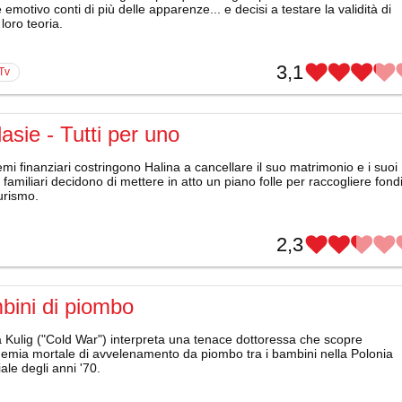
emotivo conti di più delle apparenze... e decisi a testare la validità di
loro teoria.
3,1
 Tv
asie - Tutti per uno
emi finanziari costringono Halina a cancellare il suo matrimonio e i suoi
 familiari decidono di mettere in atto un piano folle per raccogliere fond
turismo.
2,3
bini di piombo
 Kulig ("Cold War") interpreta una tenace dottoressa che scopre
demia mortale di avvelenamento da piombo tra i bambini nella Polonia
iale degli anni '70.