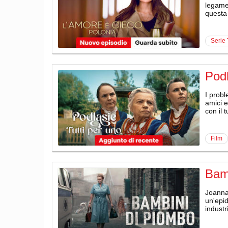
legame 
questa 
serie
Podl
I probl
amici e
con il 
film
Bam
Joanna
un'epi
industr