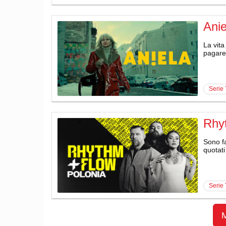
Anie
La vita
pagare 
serie
Rhy
Sono f
quotati
serie
M