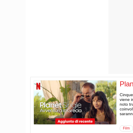
Plan
Cinque
viene i
noto tr
coinvol
sarann
film