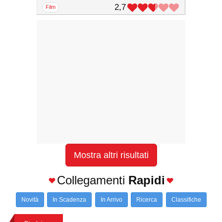
2,7
film
Mostra altri risultati
Collegamenti
Rapidi
Novità
In Scadenza
In Arrivo
Ricerca
Classifiche