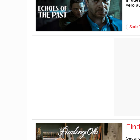
vero au
serie
Find
Segui q