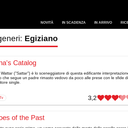
NOVITÀ
IN SCADENZA
IN ARRIVO
RIC
generi:
Egiziano
na's Catalog
attar ("Sattar") è lo sceneggiatore di questa edificante interpretazion
to che segue un padre rimasto vedovo da poco alle prese con le sfide d
tore single.
3,2
 Tv
es of the Past
ta cupa serie crime, un uomo accusato della morte della sorella cerca i