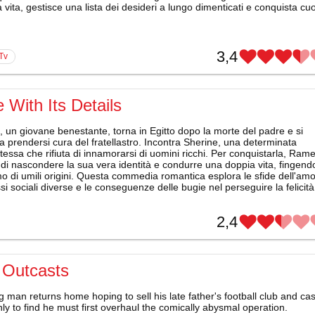
 vita, gestisce una lista dei desideri a lungo dimenticati e conquista cuo
3,4
 Tv
 With Its Details
 un giovane benestante, torna in Egitto dopo la morte del padre e si
 a prendersi cura del fratellastro. Incontra Sherine, una determinata
essa che rifiuta di innamorarsi di uomini ricchi. Per conquistarla, Ram
di nascondere la sua vera identità e condurre una doppia vita, fingend
 di umili origini. Questa commedia romantica esplora le sfide dell'am
ssi sociali diverse e le conseguenze delle bugie nel perseguire la felicità
2,4
 Outcasts
 man returns home hoping to sell his late father's football club and ca
ly to find he must first overhaul the comically abysmal operation.