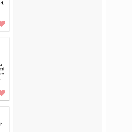
ri.
ez
osi
ore
.
sh