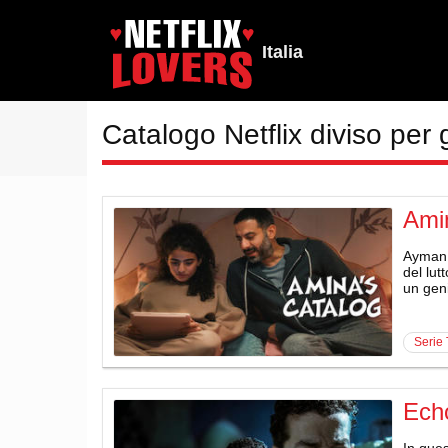
Italia
Catalogo Netflix diviso per 
Ami
Ayman W
del lut
un geni
serie
Echo
In ques