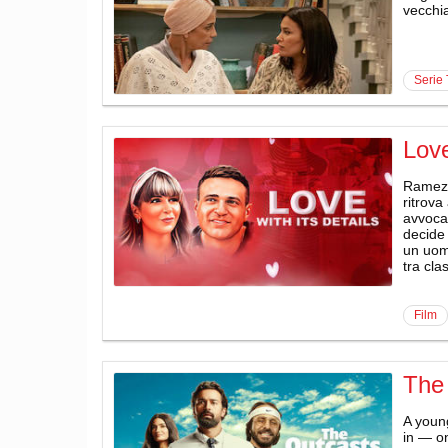
vecchia
serie
Love
Ramez,
ritrova
avvocat
decide 
un uomo
tra cla
film
The
A young
in — on