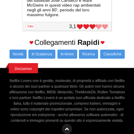
del baseball Jose Canseco e Mark
McGwire in questi video rap ambientati
negli gli anni 80', periodo del loro
massimo fulgore.
3,1
film
Collegamenti
Rapidi
Novità
In Scadenza
In Arrivo
Ricerca
Classifiche
Disclaimer
Netflix Lovers non è gestito, moderato, di proprietà o affiliato con Netflix
o alcuno dei suoi partner a qualsiasi titolo. Gli autori non hanno alcuna
affiliazione con Netflix, IMDB, Metacritic, TheMovieDb, Rotten Tomatoes
o loro partner. Netflix Lovers è un portale non ufficiale dedicato a Netflix
Italia, tutto il materiale promozionale, compresi trailers, immagini e
video sono copyright dei rispettivi proprietari. Se non autorizzata, ogni
riproduzione e/o estrazione - anche attraverso software automatici - di
contenuti e immagini presenti su questo sito è espressamente vietata.