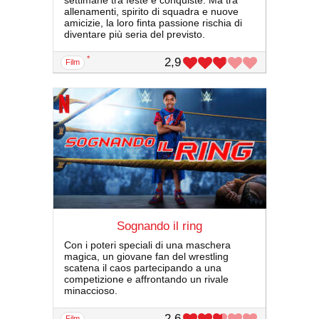
settimane tra feste e conquiste. Ma tra
allenamenti, spirito di squadra e nuove
amicizie, la loro finta passione rischia di
diventare più seria del previsto.
*
2,9
film
Sognando il ring
Con i poteri speciali di una maschera
magica, un giovane fan del wrestling
scatena il caos partecipando a una
competizione e affrontando un rivale
minaccioso.
2,6
film