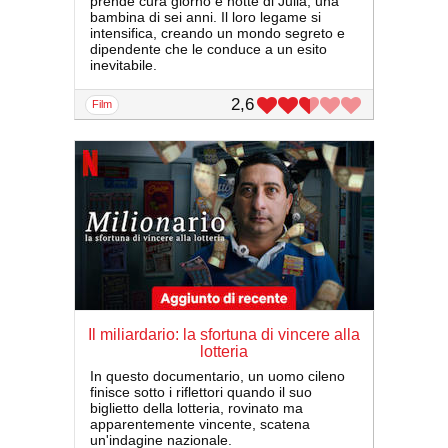
prende cura giorno e notte di Julia, una
bambina di sei anni. Il loro legame si
intensifica, creando un mondo segreto e
dipendente che le conduce a un esito
inevitabile.
2,6
film
Il miliardario: la sfortuna di vincere alla
lotteria
In questo documentario, un uomo cileno
finisce sotto i riflettori quando il suo
biglietto della lotteria, rovinato ma
apparentemente vincente, scatena
un'indagine nazionale.