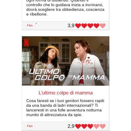
ogni forma di dissenso. Quando il
controllo che lo guidava inizia a incrinarsi,
dovrà scegliere tra obbedienza, coscienza
e ribellione.
*
3,9
film
L'ultimo colpo di mamma
Cosa faresti se i tuoi genitori fossero rapiti
da una banda di ladri internazionali? Ti
lanceresti in una folle avventura notturna
munito di attrezzatura da spie.
2,9
film