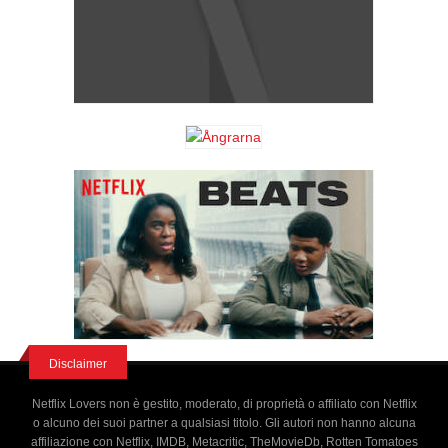
Disclaimer
Netflix Lovers non è gestito, moderato, di proprietà o affiliato con Netflix
o alcuno dei suoi partner a qualsiasi titolo. Gli autori non hanno alcuna
affiliazione con Netflix, IMDB, Metacritic, TheMovieDb, Rotten Tomatoes