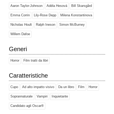
Aaron Taylor-Johnson
Adéla Hesová
Bill Skarsgård
Emma Corrin
Lily-Rose Depp
Milena Konstantinova
Nicholas Hoult
Ralph Ineson
Simon McBurney
Willem Dafoe
Generi
Horror
Film tratti da libri
Caratteristiche
Cupo
Ad alto impatto visivo
Da un libro
Film
Horror
Soprannaturale
Vampiri
Inquietante
Candidato agli Oscar®