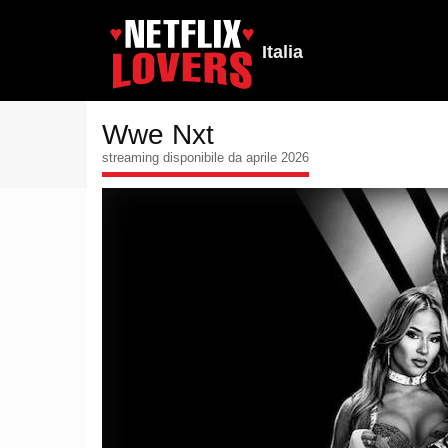
Italia
Wwe Nxt
streaming disponibile da aprile 2026