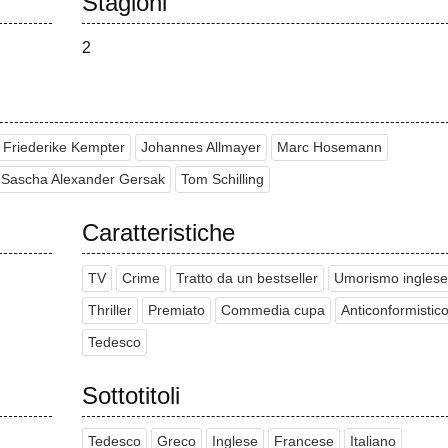
Stagioni
2
Friederike Kempter
Johannes Allmayer
Marc Hosemann
Sascha Alexander Gersak
Tom Schilling
Caratteristiche
TV
Crime
Tratto da un bestseller
Umorismo inglese
Thriller
Premiato
Commedia cupa
Anticonformistic
Tedesco
Sottotitoli
Tedesco
Greco
Inglese
Francese
Italiano