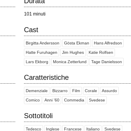
Durata
101 minuti
Cast
Birgitta Andersson
Gösta Ekman
Hans Alfredson
Hatte Furuhagen
Jim Hughes
Katie Rolfsen
Lars Ekborg
Monica Zetterlund
Tage Danielsson
Caratteristiche
Demenziale
Bizzarro
Film
Corale
Assurdo
Comico
Anni '60
Commedia
Svedese
Sottotitoli
Tedesco
Inglese
Francese
Italiano
Svedese