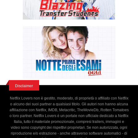
Disclaimer
Netflix Lovers non è gestito, moderato, di proprietà o affiliato con Netflix
o alcuno dei suoi partner a qualsiasi titolo. Gli autori non hanno alcuna
affiliazione con Netflix, IMDB, Metacritic, TheMovieDb, Rotten Tomatoes
o loro partner. Netflix Lovers è un portale non ufficiale dedicato a Netflix
Italia, tutto il materiale promozionale, compresi trailers, immagini e
video sono copyright dei rispettivi proprietari. Se non autorizzata, ogni
riproduzione e/o estrazione - anche attraverso software automatici - di