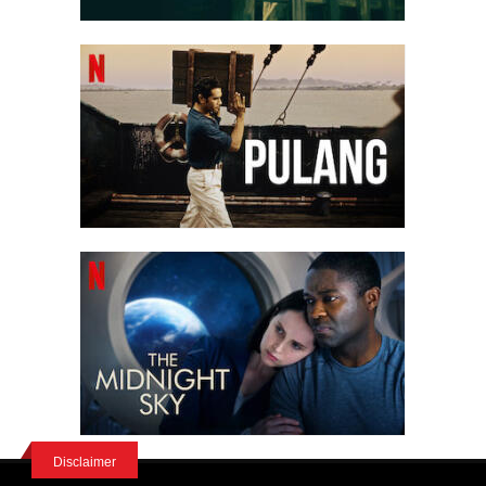
tutto: arrabbiato per i commenti di Kashyap, dopo la tavola
rotonda convinse Yogita ad aiutarlo a incastrare Kashyap in
cambio di un'entrata nell'industria e cospirò insieme alla sua
famiglia per far accadere la maggior parte delle svolte
drammatiche, con Harshvardhan che lo investì di proposito con
l'auto. Mesi dopo, il film che ne deriva ottiene alcuni premi
Filmfare per Yogita (come regista) e Kapoor, mentre uno
squilibrato Kashyap trama vendetta da un manicomio.
Disclaimer