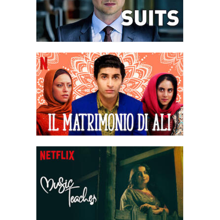
Sonam; tuttavia, Kashyap insiste che Javed sta mentendo.
Finiscono per arrivare a casa di Kashyap, dove un'altra
videochiamata mostra che Sonam si trova nella sua sala DVD.
Quando entrano, Sonam è sparita e anche i genitori di Kashyap
sono stati rapiti. Dopo una lotta tra i tre, Kashyap rivela il luogo
originale e i due si recano sul posto. Un misterioso uomo
mascherato con un'altra videocamera si presenta, ma non
trovano nessun altro mentre il sole sorge e il tempo scorre.
Sebbene Kashyap affermi ripetutamente che questi eventi non
erano nel suo copione, Kapoor ne scopre una copia e lo costringe
a leggerla: in essa si legge che Kashyap lo ha intenzionalmente
sviato, poi ha pianificato di prendere una pistola dalla sua borsa e
di costringere Kapoor a scegliere se uccidere se stesso o
Kashyap con essa. Kapoor interroga un Kashyap sempre più
agitato con la suddetta pistola e gli spara accidentalmente.
La prospettiva si sposta in terza persona mentre Kapoor e Yogita
accompagnano Kashyap all'ospedale. I genitori di Sonam e
Kashyap vengono poi ritrovati nel seminterrato della casa di
Kashyap, che viene accusato del loro rapimento. Mentre giace nel
suo letto d'ospedale, Kapoor rivela che in realtà aveva pianificato