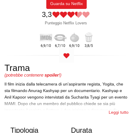
Guarda su Netflix
3,3
Punteggio Netflix Lovers
Trama
(potrebbe contenere
spoiler
!)
Il film inizia dalla telecamera di un'aspirante regista, Yogita, che
sta filmando Anurag Kashyap per un documentario. Kashyap e
Anil Kapoor vengono intervistati da Sucharita Tyagi per un evento
MAMI. Dopo che un membro del pubblico chiede se sia più
importante il regista o l'attore, i due iniziano a discutere sulla
Leggi tutto
questione e a insultare le rispettive carriere, culminando con
Kashyap che lancia un bicchiere d'acqua in faccia a Kapoor.
Tipologia
Durata
Questo diventa un grande scandalo per Kashyap, con altre