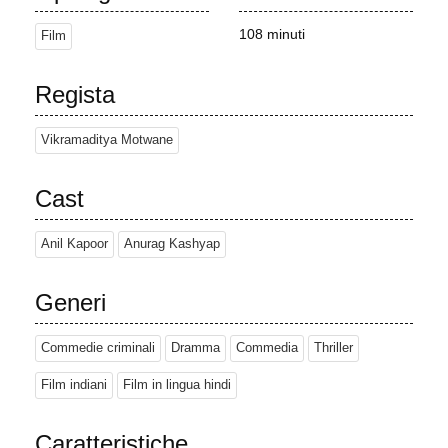
personalità del cinema che tagliano i ponti con lui e si tirano
indietro dai suoi progetti. Mentre siede nella sua camera da letto
108 minuti
Film
infuriato, Yogita gli dà un'idea.
Più tardi, alla vigilia di Natale e del compleanno di Kapoor,
Regista
Kashyap visita il suo set insieme a Yogita e gli propone una nuova
storia su un regista pazzo che rapisce la figlia di un attore
Vikramaditya Motwane
anziano. Kapoor inizialmente non è interessato fino a quando non
si rende conto che sua figlia, Sonam, è stata realmente rapita da
Cast
Kashyap, che vuole catturare le sue reali reazioni durante la
ricerca. Kashyap gli dice che ha dieci ore di tempo (fino all'alba
del giorno successivo) per trovarla e gli impone quattro regole:
Anil Kapoor
Anurag Kashyap
non può coinvolgere nessun altro o chiamare la polizia, tutte le
telefonate devono essere in vivavoce e la telecamera di Yogita
Generi
deve rimanere sempre accesa.
Kapoor prova a recarsi alla stazione di polizia, ma Kashyap e
Commedie criminali
Dramma
Commedia
Thriller
Yogita lo convincono che si tratta solo di una prova per il loro film.
Kapoor non è ancora convinto che Sonam sia stata davvero
Film indiani
Film in lingua hindi
rapita, così Kashyap mostra un filmato in diretta in cui la ragazza
viene trattenuta da un uomo mascherato con un coltello. Dopo
Caratteristiche