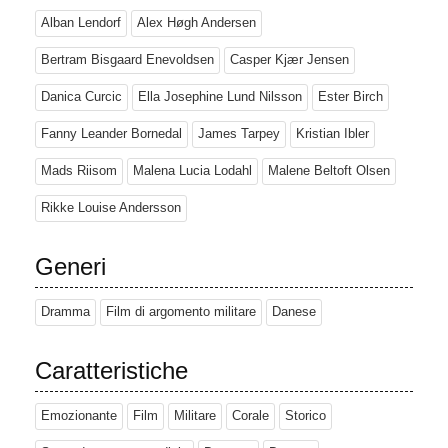
Alban Lendorf
Alex Høgh Andersen
Bertram Bisgaard Enevoldsen
Casper Kjær Jensen
Danica Curcic
Ella Josephine Lund Nilsson
Ester Birch
Fanny Leander Bornedal
James Tarpey
Kristian Ibler
Mads Riisom
Malena Lucia Lodahl
Malene Beltoft Olsen
Rikke Louise Andersson
Generi
Dramma
Film di argomento militare
Danese
Caratteristiche
Emozionante
Film
Militare
Corale
Storico