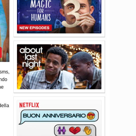
 sms,
ando
he
della