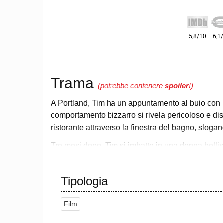
Trama
(potrebbe contenere
spoiler
!)
A Portland, Tim ha un appuntamento al buio con M
comportamento bizzarro si rivela pericoloso e dis
ristorante attraverso la finestra del bagno, slogan
Tre mesi dopo, Tim si imbatte in una donna bellis
entrano in sintonia davanti a un drink e scoprono d
Lei gli manda il suo numero di telefono. Dopo una s
Tipologia
alle Hawaii. Tuttavia, Missy si presenta sull'aer
per tutto il tempo. Le buffonate ricominciano: Mis
Film
risveglia, gli sta facendo una sega.